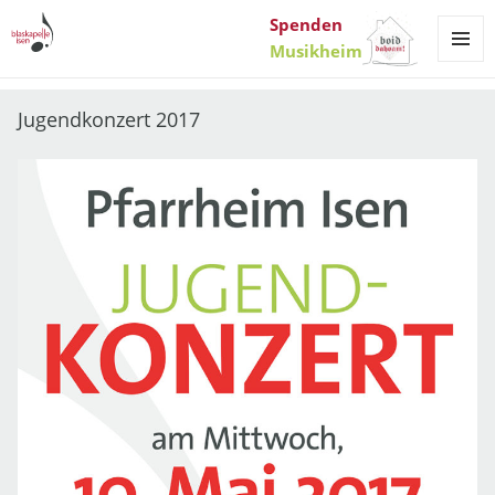
Spenden
Musikheim
MENÜ
UND
WIDGET
Jugendkonzert 2017