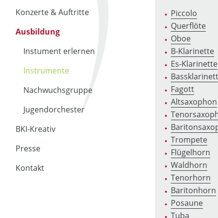
Konzerte & Auftritte
Piccolo
Querflöte
Ausbildung
Oboe
B-Klarinette
Instument erlernen
Es-Klarinette
Instrumente
Bassklarinet
Fagott
Nachwuchsgruppe
Altsaxophon
Jugendorchester
Tenorsaxop
Baritonsaxo
BKI-Kreativ
Trompete
Presse
Flügelhorn
Waldhorn
Kontakt
Tenorhorn
Baritonhorn
Posaune
Tuba